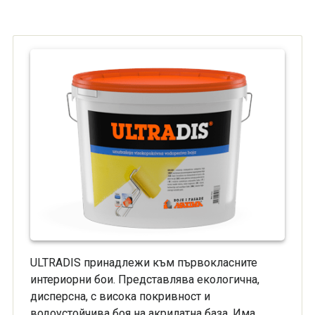
ULTRADIS принадлежи към първокласните
интериорни бои. Представлява екологична,
дисперсна, с висока покривност и
водоустойчива боя на акрилатна база. Има