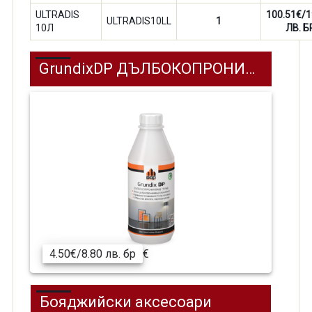
ULTRADIS
100.51€/1
ULTRADIS10LL
1
10Л
ЛВ. Б
GrundixDP ДЪЛБОКОПРОНИКВАЩ ГРУНД
4.50€/8.80 лв. бр
€
Бояджийски аксесоари