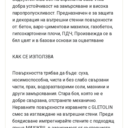
добра устойчивост на замърсяване и висока
паропропускливост. Предназначен е за защита
и декорация на вътрешни стенни повърхности
от: бетон, варо-циментови мазилки, газобетон,
гипсокартонени плочи, ПДЧ; Произвежда се в
бял цвят и в базови основи за оцветяване
КАК СЕ ИЗПОЛЗВА
Повърхността трябва да бъде: суха,
носимоспособна, чиста и без слабо свързани
части, прах, водоразтворими соли, мазнини и
други замърсявания. Стара боя, която не е
добре свързана, отстранете механично.
Неравните повърхности изравнете с GLETOLIN
смес за изглаждане на вътрешни стени. Преди
боядисване импрегнирайте стените с подходящ
грунд MAXIKRIL в зависимост от състоянието