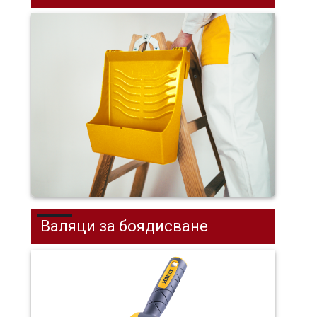
Валяци за боядисване