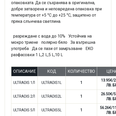
опаковката. Да се съхранява в оригинална,
добре затворена и неповредена опаковка при
температура от +5 °C до +25 °C, защитено от
пряка слънчева светлина.
разреждане с вода до 10% Устойчив на
мокро триене полярно бяло За вътрешна
употреба Да се пази от замръзване EKO
разфасовки 1 L,2 L,5 L,10 L
ОПИСАНИЕ
КОД
КОЛИЧЕСТВО
ЦЕН
13.95€/2
ULTRADIS 1Л
ULTRADIS1L
1
ЛВ. Б
26.50€/5
ULTRADIS 2Л
ULTRADIS2L
1
ЛВ. Б
56.26€/1
ULTRADIS 5Л
ULTRADIS5L
1
ЛВ. Б