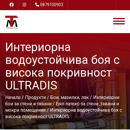
0879100903
Интериорна
водоустойчива боя с
висока покривност
ULTRADIS
Начало
/
Продукти
/
Бои, мазилки, лак
/
Интериорни
бои за стени и тавани
/
Бял латекс за стени ,тавани и
мокри помещения
/ Интериорна водоустойчива боя с
висока покривност ULTRADIS