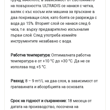
на повърхността. ULTRADIS се нанася с четка,
валяк с къс косъм или машина за пръскане в
два покриващи слоя, като боята се разрежда с
вода до 15%. Вторият слой се нанася след 6
часа, т.е. върху предварително изсъхналия
първи слой. След употреба измийте
инструментите незабавно с вода.
Работна температура:
Оптималната работна
температура е от +10 °C до +30 °C. Да не се
използва под +5 °C.
Разход:
8 – 9 m²/L на два слоя, в зависимост от
грапавината и абсорбцията на основата.
Срок на годност и съхранение:
18 месеца от
датата на производство, посочена на