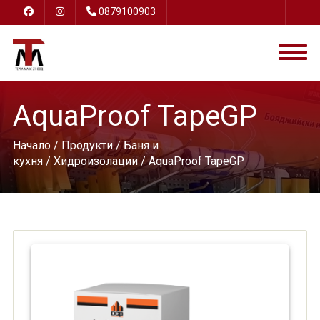
0879100903
AquaProof TapeGP
Начало
/
Продукти
/
Баня и
кухня
/
Хидроизолации
/ AquaProof TapeGP