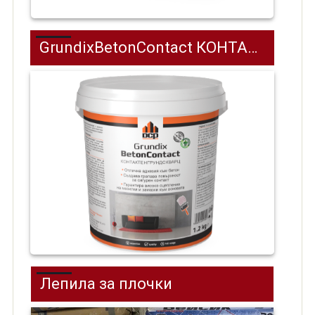
GrundixBetonContact КОНТАКТЕН ГРУНД С КВАРЦ
Лепила за плочки