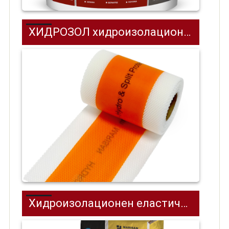
ХИДРОЗОЛ хидроизолационна лента SEALING TAPE
Хидроизолационен еластичен шлам ХИДРОЗОЛ FLEX PRO 2-K