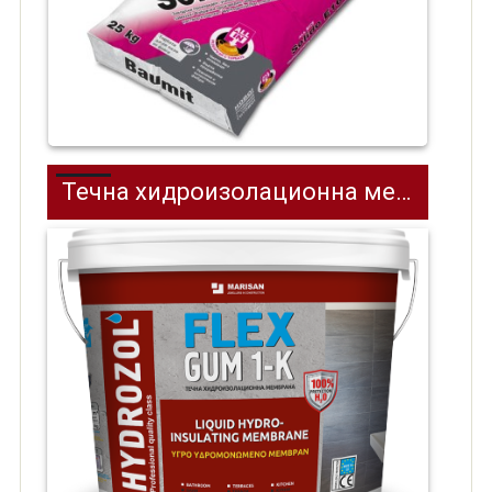
Течна хидроизолационна мембрана ХИДРОЗОЛ FLEX GUM 1-K