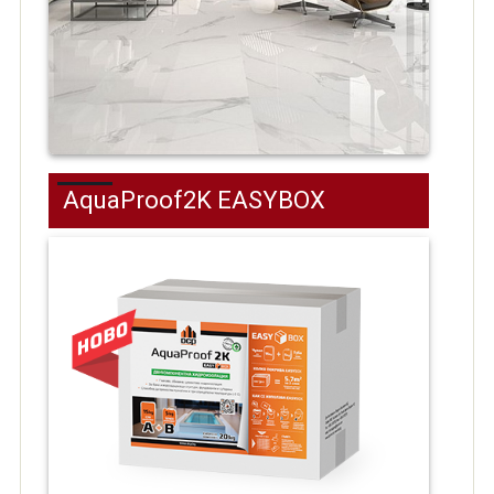
AquaProof2K EASYBOX