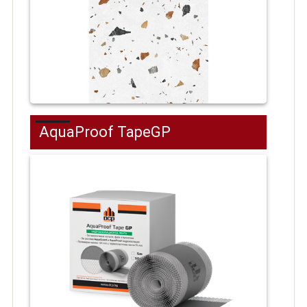
AquaProof TapeGP