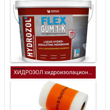
ХИДРОЗОЛ хидроизолационна лента SEALING TAPE