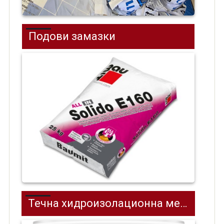
Подови замазки
Течна хидроизолационна мембрана ХИДРОЗОЛ FLEX GUM 1-K