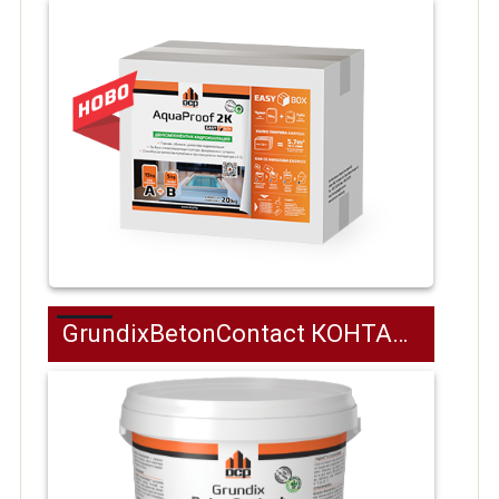
GrundixBetonContact КОНТАКТЕН ГРУНД С КВАРЦ