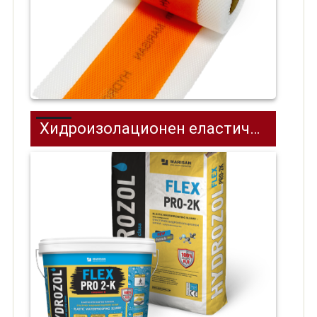
Хидроизолационен еластичен шлам ХИДРОЗОЛ FLEX PRO 2-K