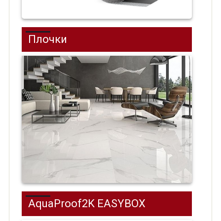
Плочки
AquaProof2K EASYBOX