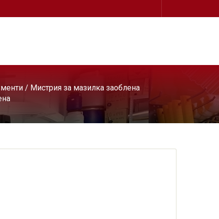
ументи
/
Мистрия за мазилка заоблена
ена