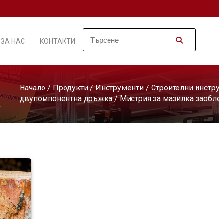
ЗА НАС
КОНТАКТИ
Начало
/
Продукти
/
Инструменти
/
Строителни инстр
а
двупомпонентна дръжка
/ Мистрия за мазилка заобл