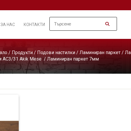
ЗА НАС
КОНТАКТИ
ало
/
Продукти
/
Подови настилки
/
Ламиниран паркет
/
Ла
 АС3/31 Akik Mese
/ Ламиниран паркет 7мм