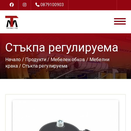
0879100903
Стъкпа регулируема
Начало
/
Продукти
/
Мебелен обков
/
Мебелни
крака
/ Стъкпа регулируема