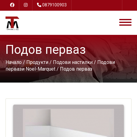
0879100903
Подов перваз
Начало
/
Продукти
/
Подови настилки
/
Подови
первази Noel-Marquet
/ Подов перваз