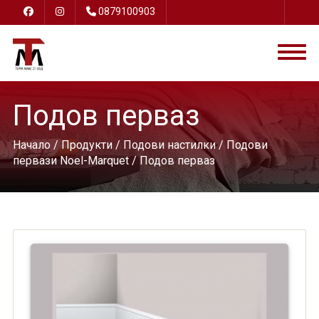
0879100903
Подов перваз
Начало
/
Продукти
/
Подови настилки
/
Подови
первази Noel-Marquet
/ Подов перваз