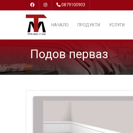
0879100903
НАЧАЛО
ПРОДУКТИ
УСЛУГИ
Подов перваз