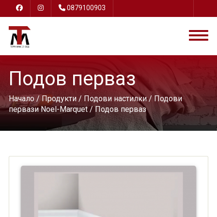
0879100903
Подов перваз
Начало
/
Продукти
/
Подови настилки
/
Подови
первази Noel-Marquet
/ Подов перваз