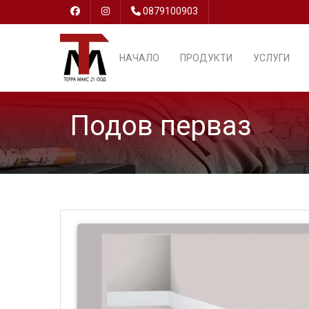
0879100903
НАЧАЛО
ПРОДУКТИ
УСЛУГИ
Подов перваз