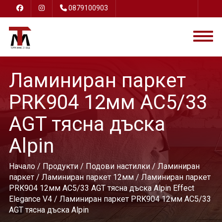
0879100903
Ламиниран паркет
PRK904 12мм AC5/33
AGT тясна дъска
Alpin
Начало
/
Продукти
/
Подови настилки
/
Ламиниран
паркет
/
Ламиниран паркет 12мм
/
Ламиниран паркет
PRK904 12мм AC5/33 AGT тясна дъска Alpin Effect
Elegance V4
/ Ламиниран паркет PRK904 12мм AC5/33
AGT тясна дъска Alpin