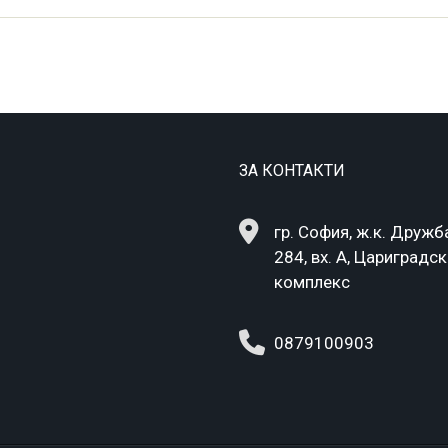
ЗА КОНТАКТИ
гр. София, ж.к. Дружба
284, вх. А, Цариградс
комплекс
0879100903