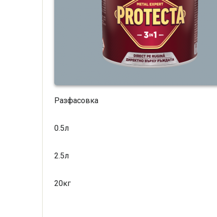
Разфасовка
0.5л
2.5л
20кг