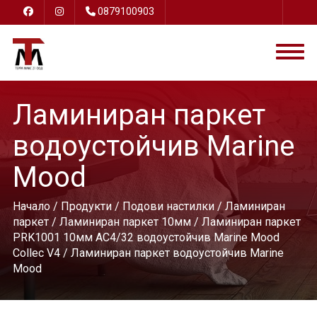
0879100903
Ламиниран паркет
водоустойчив Marine
Mood
Начало
/
Продукти
/
Подови настилки
/
Ламиниран
паркет
/
Ламиниран паркет 10мм
/
Ламиниран паркет
PRK1001 10мм AC4/32 водоустойчив Marine Mood
Collec V4
/ Ламиниран паркет водоустойчив Marine
Mood