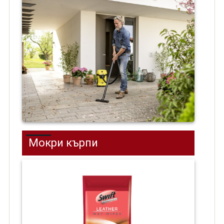
Мокри кърпи