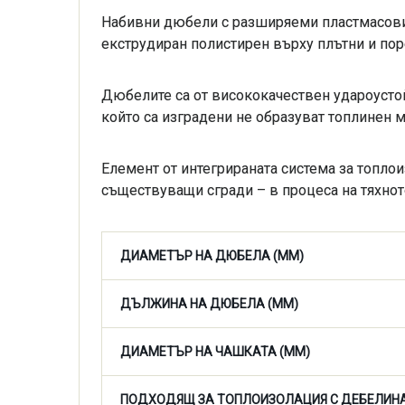
Набивни дюбели с разширяеми пластмасови 
екструдиран полистирен върху плътни и порес
Дюбелите са от висококачествен удароустой
който са изградени не образуват топлинен
Елемент от интегрираната система за топл
съществуващи сгради – в процеса на тяхнот
ДИАМЕТЪР НА ДЮБЕЛА (ММ)
ДЪЛЖИНА НА ДЮБЕЛА (ММ)
ДИАМЕТЪР НА ЧАШКАТА (ММ)
ПОДХОДЯЩ ЗА ТОПЛОИЗОЛАЦИЯ С ДЕБЕЛИНА