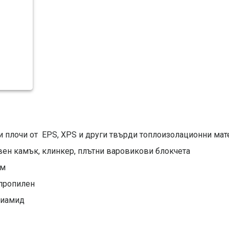
и плочи от EPS, XPS и други твърди топлоизолационни мат
твен камък, клинкер, плътни варовикови блокчета
мм
ипропилен
лиамид