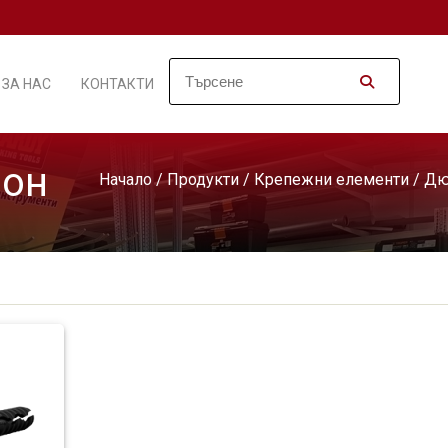
ЗА НАС
КОНТАКТИ
рон
Начало
/
Продукти
/
Крепежни елементи
/
Дю