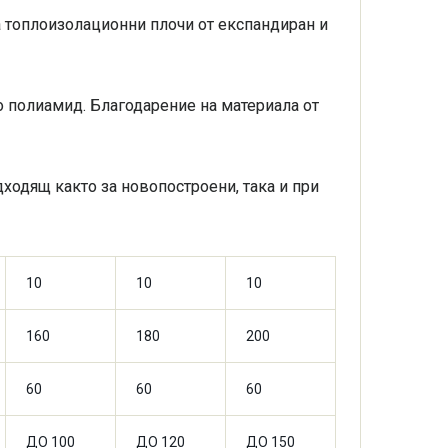
 топлоизолационни плочи от експандиран и
о полиамид. Благодарение на материала от
одящ както за новопостроени, така и при
10
10
10
160
180
200
60
60
60
ДО 100
ДО 120
ДО 150