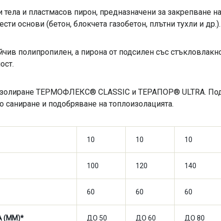
тела и пластмасов пирон, предназначени за закрепване на
ти основи (бетон, блокчета газобетон, плътни тухли и др.).
чив полипропилен, а пирона от подсилен със стъкловлакн
 мост.
оизолиране ТЕРМОФЛЕКС® CLASSIC и ТЕРАПОР® ULTRA. Подх
о саниране и подобряване на топлоизолацията.
10
10
10
100
120
140
60
60
60
 (ММ)*
ДО 50
ДО 60
ДО 80