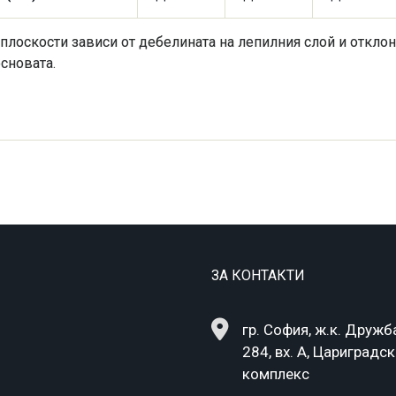
плоскости зависи от дебелината на лепилния слой и отклон
сновата.
ЗА КОНТАКТИ
гр. София, ж.к. Дружба
284, вх. А, Цариградс
комплекс