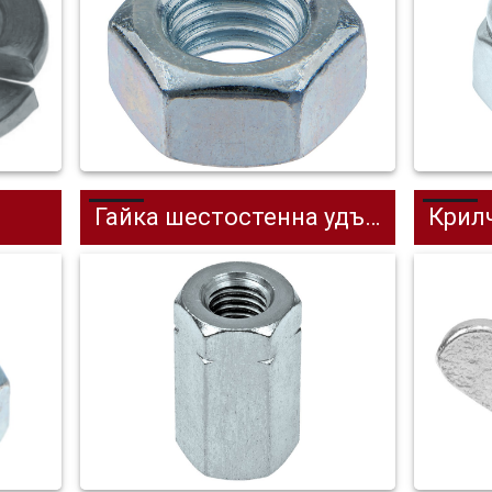
Гайка шестостенна удължена
Крил