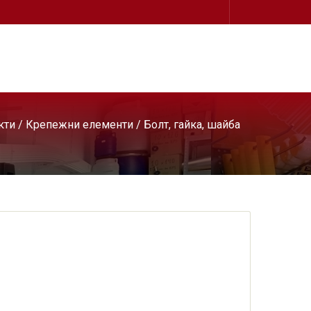
кти
/
Крепежни елементи
/ Болт, гайка, шайба