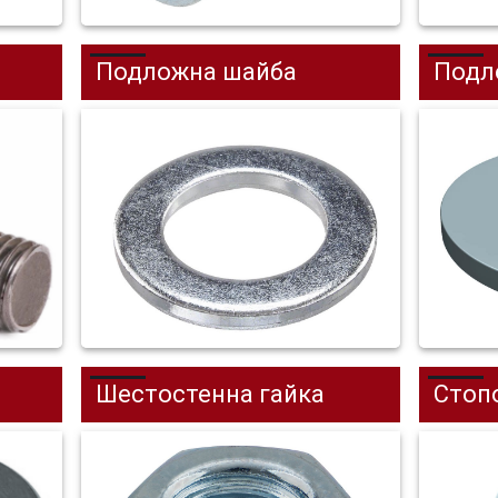
Подложна шайба
Подло
Шестостенна гайка
Стоп