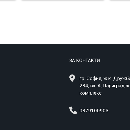
ЗА КОНТАКТИ
гр. София, ж.к. Дружба
284, вх. А, Цариградс
комплекс
0879100903