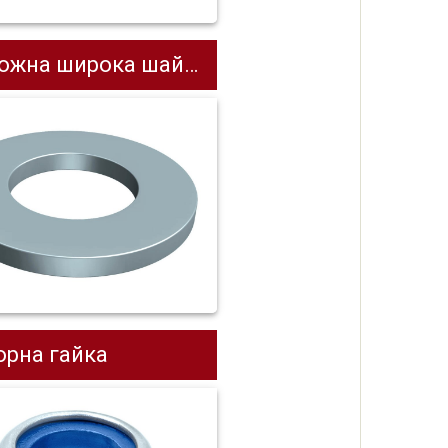
жна широка шайба
орна гайка