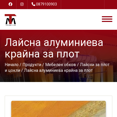
0879100903
Лайсна алуминиева
крайна за плот
Начало
/
Продукти
/
Мебелен обков
/
Лайсни за плот
и цокли
/ Лайсна алуминиева крайна за плот