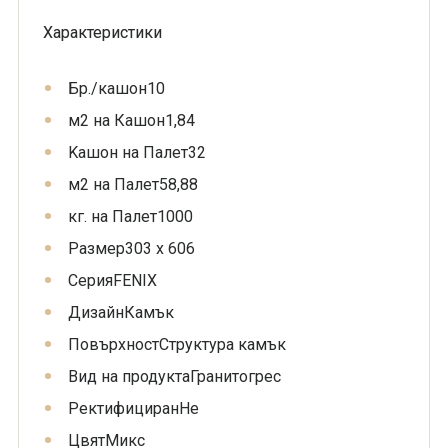
Характеристики
Бр./кашон
10
м2 на Кашон
1,84
Kашон на Палет
32
м2 на Палет
58,88
кг. на Палет
1000
Размер
303 x 606
Серия
FENIX
Дизайн
Камък
Повърхност
Структура камък
Вид на продукта
Гранитогрес
Ректифициран
Не
Цвят
Микс