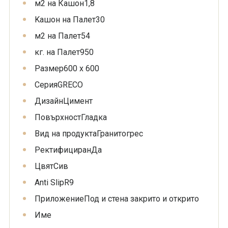
м2 на Кашон
1,8
Kашон на Палет
30
м2 на Палет
54
кг. на Палет
950
Размер
600 x 600
Серия
GRECO
Дизайн
Цимент
Повърхност
Гладка
Вид на продукта
Гранитогрес
Ректифициран
Да
Цвят
Сив
Anti Slip
R9
Приложение
Под и стена закрито и открито
Име