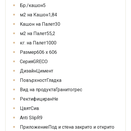
Бр./кашон
5
м2 на Кашон
1,84
Kашон на Палет
30
м2 на Палет
55,2
кг. на Палет
1000
Размер
606 x 606
Серия
GRECO
Дизайн
Цимент
Повърхност
Гладка
Вид на продукта
Гранитогрес
Ректифициран
Не
Цвят
Сив
Anti Slip
R9
Приложение
Под и стена закрито и открито