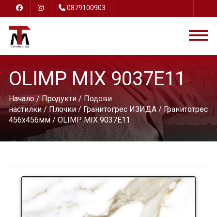
0879100903
OLIMP MIX 9037E11
Начало
/
Продукти
/
Подови
настилки
/
Плочки
/
Гранитогрес ИЗИДА
/
Гранитотрес
456х456мм
/ OLIMP MIX 9037E11