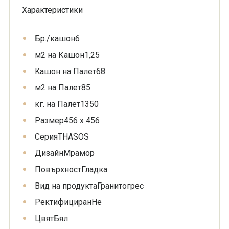
Характеристики
Бр./кашон
6
м2 на Кашон
1,25
Kашон на Палет
68
м2 на Палет
85
кг. на Палет
1350
Размер
456 x 456
Серия
THASOS
Дизайн
Мрамор
Повърхност
Гладка
Вид на продукта
Гранитогрес
Ректифициран
Не
Цвят
Бял