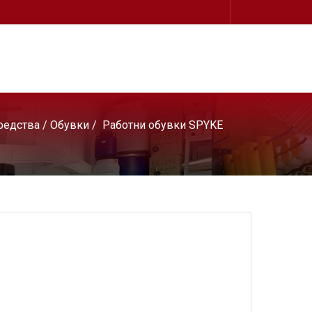
редства
/
Обувки
/
Работни обувки SPYKE