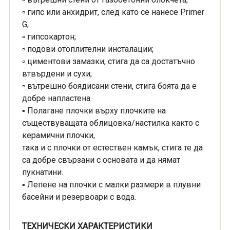
▫ гипс или анхидрит, след като се нанесе Primer
G;
▫ гипсокартон;
▫ подови отоплителни инсталации;
▫ циментови замазки, стига да са достатъчно
втвърдени и сухи;
▫ вътрешно боядисани стени, стига боята да е
добре напластена.
▪ Полагане плочки върху плочките на
съществуващата облицовка/настилка както с
керамични плочки,
така и с плочки от естествен камък, стига те да
са добре свързани с основата и да нямат
пукнатини.
▪ Лепене на плочки с малки размери в плувни
басейни и резервоари с вода.
ТЕХНИЧЕСКИ ХАРАКТЕРИСТИКИ