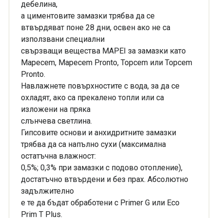
дебелина,
а циментовите замазки трябва да се
втвърдяват поне 28 дни, освен ако не са
използвани специални
свързващи вещества MAPEI за замазки като
Mapecem, Mapecem Pronto, Topcem или Topcem
Pronto.
Навлажнете повърхностите с вода, за да се
охладят, ако са прекалено топли или са
изложени на пряка
слънчева светлина.
Гипсовите основи и анхидритните замазки
трябва да са напълно сухи (максимална
остатъчна влажност:
0,5%; 0,3% при замазки с подово отопление),
достатъчно втвърдени и без прах. Абсолютно
задължително
е те да бъдат обработени с Primer G или Eco
Prim T Plus.