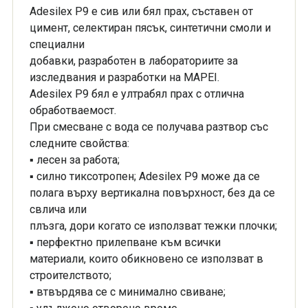
Adesilex P9 е сив или бял прах, съставен от
цимент, селектиран пясък, синтетични смоли и
специални
добавки, разработен в лабораториите за
изследвания и разработки на MAPEI.
Adesilex P9 бял е ултрабял прах с отлична
обработваемост.
При смесване с вода се получава разтвор със
следните свойства:
▪ лесен за работа;
▪ силно тиксотропен; Adesilex P9 може да се
полага върху вертикална повърхност, без да се
свлича или
плъзга, дори когато се използват тежки плочки;
▪ перфектно прилепване към всички
материали, които обикновено се използват в
строителството;
▪ втвърдява се с минимално свиване;