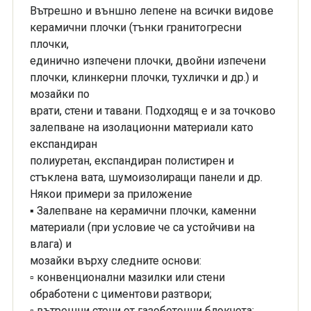
Вътрешно и външно лепене на всички видове
керамични плочки (тънки гранитогресни
плочки,
единично изпечени плочки, двойни изпечени
плочки, клинкерни плочки, тухлички и др.) и
мозайки по
врати, стени и тавани. Подходящ е и за точково
залепване на изолационни материали като
експандиран
полиуретан, експандиран полистирен и
стъклена вата, шумоизолиращи панели и др.
Някои примери за приложение
▪ Залепване на керамични плочки, каменни
материали (при условие че са устойчиви на
влага) и
мозайки върху следните основи:
▫ конвенционални мазилки или стени
обработени с циментови разтвори;
▫ вътрешни стени от газобетонни блокчета;