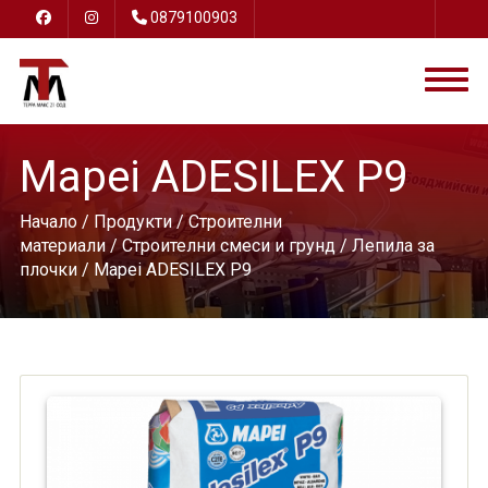
0879100903
Mapei ADESILEX P9
Начало
/
Продукти
/
Строителни
материали
/
Строителни смеси и грунд
/
Лепила за
плочки
/ Mapei ADESILEX P9