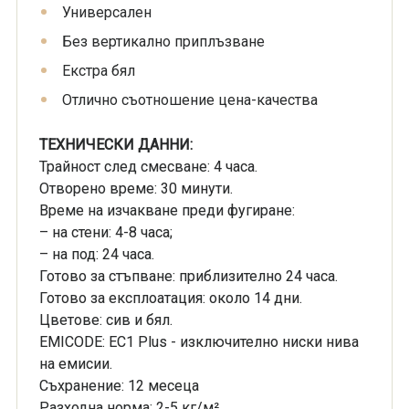
Универсален
Без вертикално приплъзване
Екстра бял
Отлично съотношение цена-качества
ТЕХНИЧЕСКИ ДАННИ:
Трайност след смесване: 4 часа.
Отворено време: 30 минути.
Време на изчакване преди фугиране:
– на стени: 4-8 часа;
– на под: 24 часа.
Готово за стъпване: приблизително 24 часа.
Готово за експлоатация: около 14 дни.
Цветове: сив и бял.
EMICODE: EC1 Plus - изключително ниски нива
на емисии.
Съхранение: 12 месеца
Разходна норма: 2-5 кг/м².