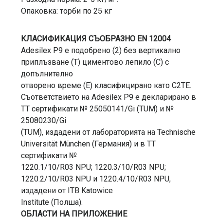
Опаковка: торби по 25 кг
КЛАСИФИКАЦИЯ СЪОБРАЗНО EN 12004
Adesilex P9 е подобрено (2) без вертикално
приплъзване (T) циментово лепило (C) с
допълнително
отворено време (E) класифицирано като C2TE.
Съответствието на Adesilex P9 е декларирано в
TT сертификати № 25050141/Gi (TUM) и №
25080230/Gi
(TUM), издадени от лабораторията на Technische
Universität München (Германия) и в TT
сертификати №
1220.1/10/R03 NPU; 1220.3/10/R03 NPU;
1220.2/10/R03 NPU и 1220.4/10/R03 NPU,
издадени от ITB Katowice
Institute (Полша).
ОБЛАСТИ НА ПРИЛОЖЕНИЕ