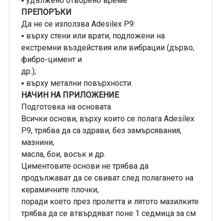
▪ удължено отворено време
ПРЕПОРЪКИ
Да не се използва Adesilex P9:
▪ върху стени или врати, подложени на
екстремни въздействия или вибрации (дърво,
фибро-цимент и
др.);
▪ върху метални повърхности.
НАЧИН НА ПРИЛОЖЕНИЕ
Подготовка на основата
Всички основи, върху които се полага Adesilex
P9, трябва да са здрави, без замърсявания,
мазнини,
масла, бои, восък и др.
Циментовите основи не трябва да
продължават да се свиват след полагането на
керамичните плочки,
поради което през пролетта и лятото мазилките
трябва да се втвърдяват поне 1 седмица за см