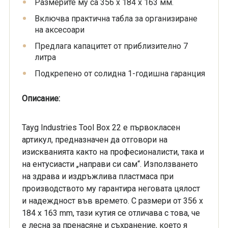
Размерите му са 356 x 184 x 163 мм.
Включва практична табла за организиране
на аксесоари
Предлага капацитет от приблизително 7
литра
Подкрепено от солидна 1-годишна гаранция
Описание:
Tayg Industries Tool Box 22 е първокласен
артикул, предназначен да отговори на
изискванията както на професионалисти, така и
на ентусиасти „направи си сам“. Използването
на здрава и издръжлива пластмаса при
производството му гарантира неговата цялост
и надеждност във времето. С размери от 356 x
184 x 163 mm, тази кутия се отличава с това, че
е лесна за пренасяне и съхранение, което я