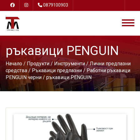
0879100903
ръкавици PENGUIN
Начало
/
Продукти
/
Инструменти
/
Лични предпазни
средства
/
Ръкавици предпазни
/
Работни ръкавици
PENGUIN черни
/ ръкавици PENGUIN