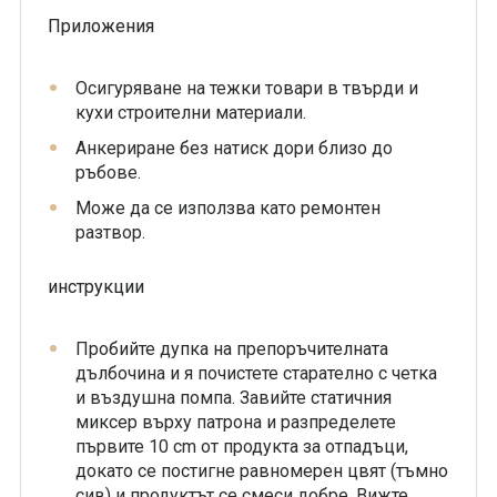
Приложения
Осигуряване на тежки товари в твърди и
кухи строителни материали.
Анкериране без натиск дори близо до
ръбове.
Може да се използва като ремонтен
разтвор.
инструкции
Пробийте дупка на препоръчителната
дълбочина и я почистете старателно с четка
и въздушна помпа. Завийте статичния
миксер върху патрона и разпределете
първите 10 cm от продукта за отпадъци,
докато се постигне равномерен цвят (тъмно
сив) и продуктът се смеси добре. Вижте