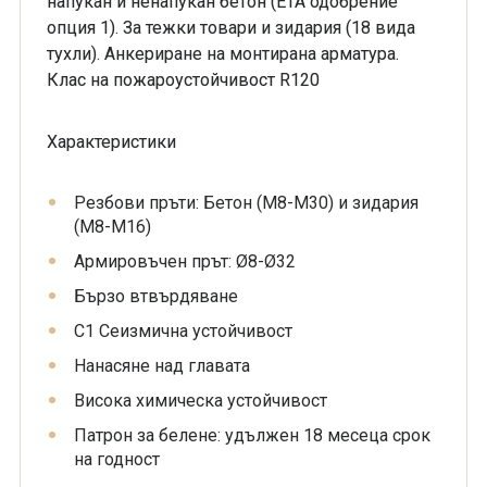
напукан и ненапукан бетон (ETA одобрение
опция 1). За тежки товари и зидария (18 вида
тухли). Анкериране на монтирана арматура.
Клас на пожароустойчивост R120
Характеристики
Резбови пръти: Бетон (M8-M30) и зидария
(M8-M16)
Армировъчен прът: Ø8-Ø32
Бързо втвърдяване
C1 Сеизмична устойчивост
Нанасяне над главата
Висока химическа устойчивост
Патрон за белене: удължен 18 месеца срок
на годност