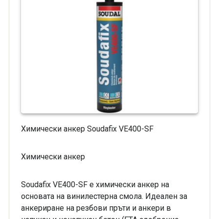
Химически анкер Soudafix VE400-SF
Химически анкер
Soudafix VE400-SF е химически анкер на
основата на винилестерна смола. Идеален за
анкериране на резбови пръти и анкери в