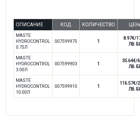
ОПИСАНИЕ
КОД
КОЛИЧЕСТВО
ЦЕН
MASTE
8.97€/1
HYDROCONTROL
007599975
1
ЛВ. Б
0.75Л
MASTE
35.64€/6
HYDROCONTROL
007599903
1
ЛВ. Б
3.00Л
MASTE
116.57€/2
HYDROCONTROL
007599910
1
ЛВ. Б
10.00Л