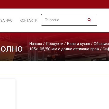
ЗА НАС
КОНТАКТИ
Начало
/
Продукти
/
Баня и кухня
/
Обзавеж
долно
105х105/50 мм с долно оттичане прав
/ Си