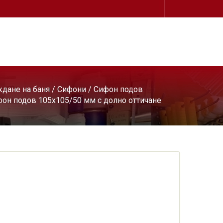
дане на баня
/
Сифони
/
Сифон подов
фон подов 105х105/50 мм с долно оттичане