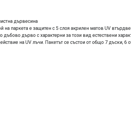
олистна дървесина
ой на паркета е защитен с 5 слоя акрилен матов UV втърдве
 дъбово дърво с характерни за този вид естествени характ
ствие на UV лъчи. Пакетът се състои от общо 7 дъски, 6 от