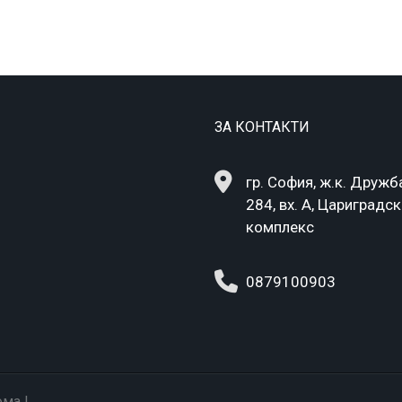
ЗА КОНТАКТИ
гр. София, ж.к. Дружба
284, вх. А, Цариградс
комплекс
0879100903
ома |