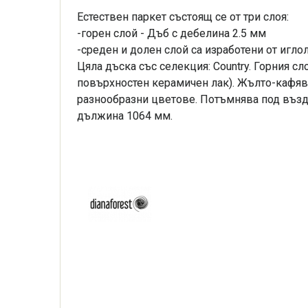
Естествен паркет състоящ се от три слоя:
-горен слой - Дъб с дебелина 2.5 мм
-среден и долен слой са изработени от игл
Цяла дъска със селекция: Country. Горния сл
повърхностен керамичен лак). Жълто-кафяво
разнообразни цветове. Потъмнява под въздей
дължина 1064 мм.