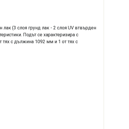
н лак (3 слоя грунд лак - 2 слоя UV втвърден
еристики. Подът се характеризира с
 тях с дължина 1092 мм и 1 от тях с