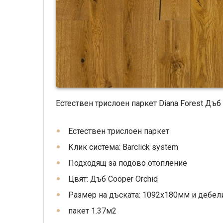
Естествен трислоен паркет Diana Forest Дъб 
Естествен трислоен паркет
Клик система: Barclick system
Подходящ за подово отопление
Цвят: Дъб Cooper Orchid
Размер на дъската: 1092x180мм и дебел
пакет 1.37м2