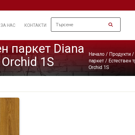
ЗА НАС
КОНТАКТИ
н паркет Diana
Начало
/
Продукти
 Orchid 1S
паркет
/ Естествен т
Orchid 1S