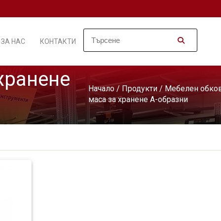
ЗА НАС
КОНТАКТИ
хранене
Начало
/
Продукти
/
Мебелен обко
маса за хранене A-образни