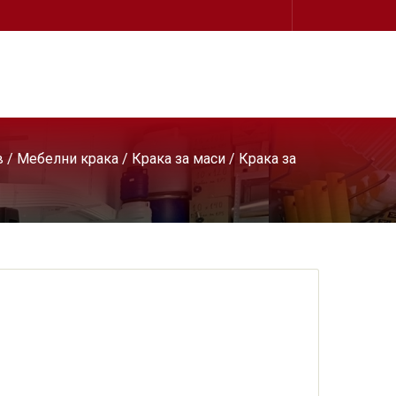
в
/
Мебелни крака
/
Крака за маси
/ Крака за