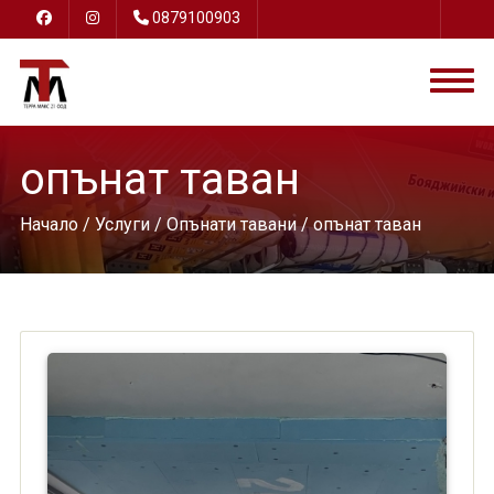
0879100903
опънат таван
Начало
/
Услуги
/
Опънати тавани
/ опънат таван