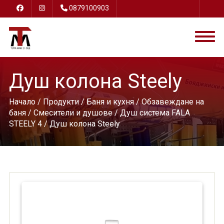
0879100903
Душ колона Steely
Начало
/
Продукти
/
Баня и кухня
/
Обзавеждане на
баня
/
Смесители и душове
/
Душ система FALA
STEELY 4
/ Душ колона Steely