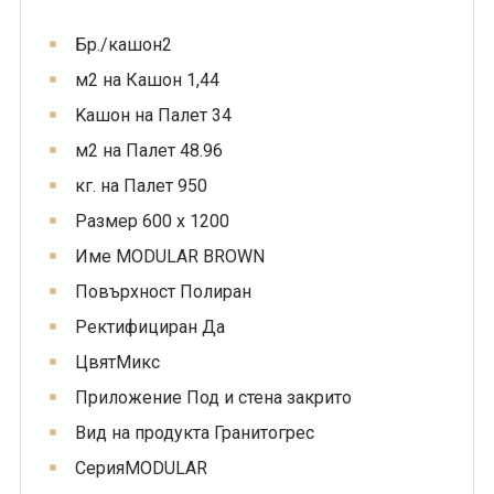
Бр./кашон
2
м2 на Кашон
1,44
Kашон на Палет
34
м2 на Палет
48.96
кг. на Палет
950
Размер
600 х 1200
Име
MODULAR BROWN
Повърхност
Полиран
Ректифициран
Да
Цвят
Микс
Приложение
Под и стена закрито
Вид на продукта
Гранитогрес
Серия
MODULAR