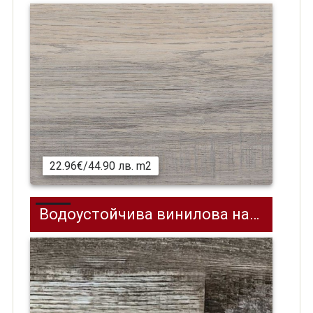
22.96€/44.90 лв. m2
Водоустойчива винилова настилка (SPC) на клик система Effector Brushed Oak MC0191-02, 1220 х 180 мм