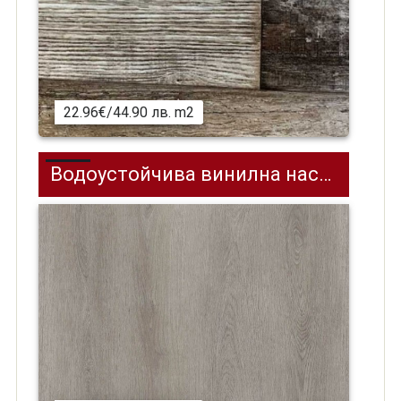
22.96€/44.90 лв. m2
Водоустойчива винилнa настилка (SPC) на клик, Wood XL, BOSLAND OAK, 1220 x 228 мм, WD-205-PL