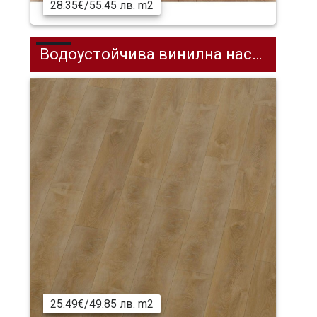
28.35€/55.45 лв. m2
Водоустойчива винилна настилка SPC на клик система REPUBLIC Nova REELCNO01, 1218 x 181 мм
25.49€/49.85 лв. m2