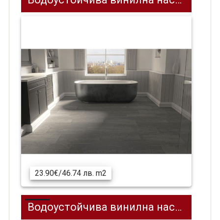
23.90€/46.74 лв. m2
Водоустойчива винилна настилка SPC на клик система REPUBLIC REELCEPU04 Pulsar, 1218 x 228 мм