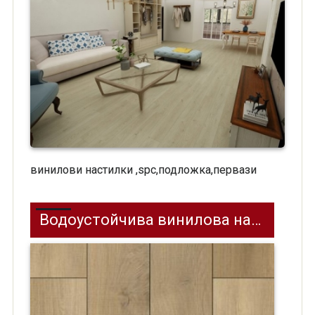
винилови настилки ,spc,подложка,первази
Водоустойчива винилова настилка SPC на клик система Effector 3.5мм