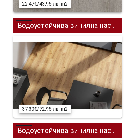
22.47€/43.95 лв. m2
Водоустойчива винилна настилка SPC на клик система REPUBLIC REELCEC06, Bump, 1218 x 228 мм
37.30€/72.95 лв. m2
Водоустойчива винилна настилка SPC на клик система REPUBLIC REAFCL004, Bro, 592 x 148 x 5.5 + 1.5 мм