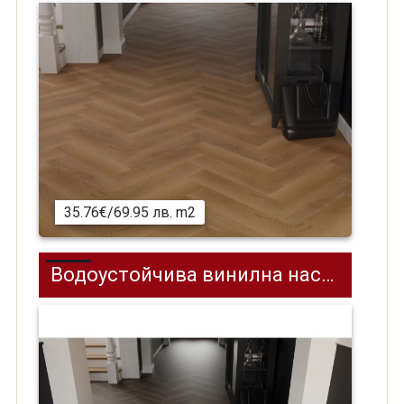
35.76€/69.95 лв. m2
Водоустойчива винилна настилка SPC на клик система REPUBLIC REAFCL003, Snitch, 592 x 148 мм