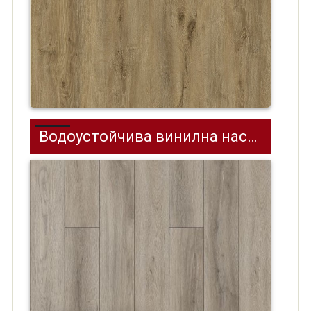
Водоустойчива винилнa настилка Effector (SPC) на клик система 12бр./2.64м² Missy Oak VL88017-5