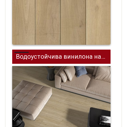
Водоустойчива винилона настилка (SPC) на клик, Country Oak, 1220x180x3,5+1мм/0,3мм