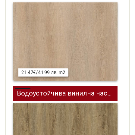
21.47€/41.99 лв. m2
Водоустойчива винилнa настилка (SPC) Premium 1 Autumn oak