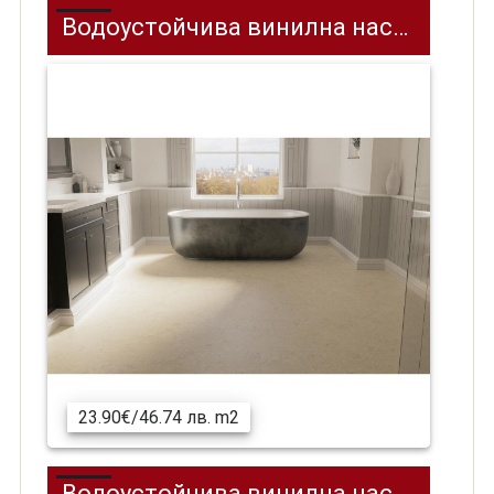
Водоустойчива винилна настилка SPC на клик система REPUBLIC Stone Block 2 RETCSTO002, 304.8 x 609.6 x 4 мм
23.90€/46.74 лв. m2
Водоустойчива винилна настилка SPC на клик система REPUBLIC Stone Block 3 RETCSTO003, 304.8 x 609.6 мм