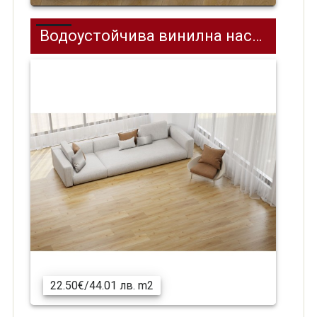
Водоустойчива винилна настилка SPC на клик система REPUBLIC REELCQU05 Quasar, 1218 x 181 мм
22.50€/44.01 лв. m2