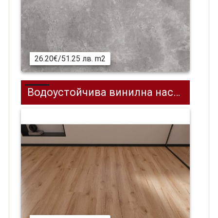
26.20€/51.25 лв. m2
Водоустойчива винилна настилка SPC на клик система REPUBLIC REASCT007, Squeeeze, 1880 x 228 мм