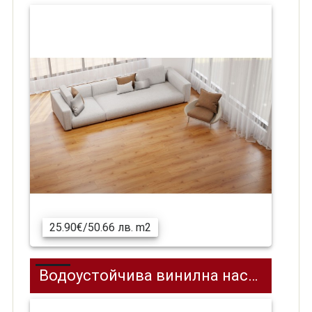
25.90€/50.66 лв. m2
Водоустойчива винилна настилка SPC на клик система REPUBLIC REELCEC06, Eclipse, 1218 x 228 мм