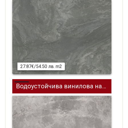
27.87€/54.50 лв. m2
Водоустойчива винилова настилка (SPC) на клик система Effector 4-15, 304.8 х 609.6 мм