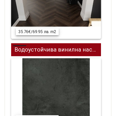
35.76€/69.95 лв. m2
Водоустойчива винилна настилка SPC на клик система REPUBLIC Stone Block 4 RETCSTO004, 304.8 x 609.6 мм