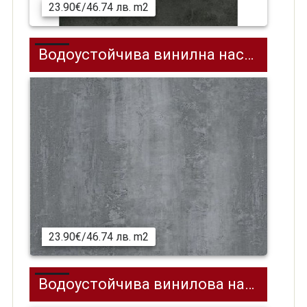
23.90€/46.74 лв. m2
Водоустойчива винилна настилка SPC на клик система REPUBLIC Stone Block 1 RETCSTO001, 304.8 x 609.6 мм
23.90€/46.74 лв. m2
Водоустойчива винилова настилка (SPC) Effector на клик система, 304.8 х 609.6 мм