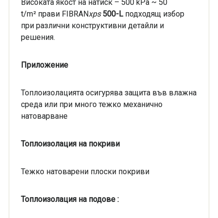
Високата якост на натиск – 500 kPa ~ 50
t/m² прави FIBRAN
xps
5
00-
L
подходящ избор
при различни конструктивни детайли и
решения.
Приложение
Топлоизолацията осигурява защита във влажна
среда или при много тежкo механично
натоварване
Топлоизолация на покриви
Тежко натоварени плоски покриви
Топлоизолация на подове :