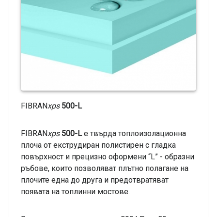
FIBRAN
xps
500-L
FIBRAN
xps
5
00-
L
е твърда топлоизолационна
плоча от екструдиран полистирен с гладка
повърхност и прецизно оформени “L” - образни
ръбове, които позволяват плътно полагане на
плочите една до друга и предотвратяват
появата на топлинни мостове.