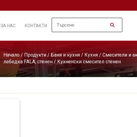
ЗА НАС
КОНТАКТИ
Начало
/
Продукти
/
Баня и кухня
/
Кухня
/
Смесители и а
лебедка FALA, стенен
/ Кухненски смесител стенен