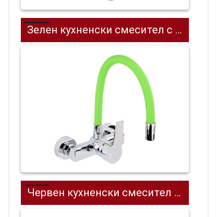
Зелен кухненски смесител с гъвкава лебедка стенен
Червен кухненски смесител с гъвкава лебедка стенен