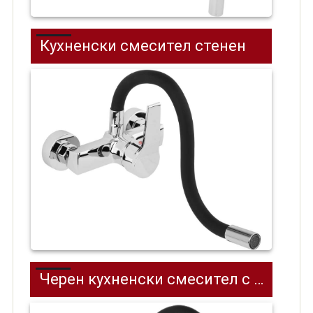
Кухненски смесител стенен
Черен кухненски смесител с гъвкава лебедка стенен