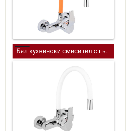
Бял кухненски смесител с гъвкава лебедка стенен