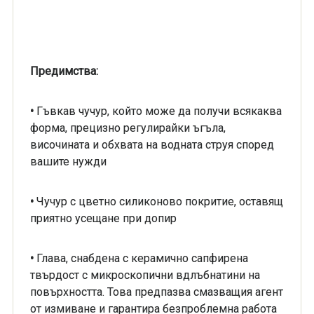
Предимства:
•
Гъвкав чучур, който може да получи всякаква
форма, прецизно регулирайки ъгъла,
височината и обхвата на водната струя според
вашите нужди
•
Чучур с цветно силиконово покритие, оставящ
приятно усещане при допир
•
Глава, снабдена с керамично сапфирена
твърдост с микроскопични вдлъбнатини на
повърхността. Това предпазва смазващия агент
от измиване и гарантира безпроблемна работа