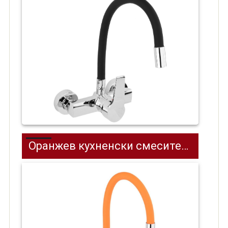
Оранжев кухненски смесител с гъвкава лебедка стенен