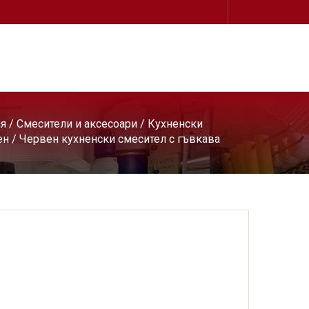
ня
/
Смесители и аксесоари
/
Кухненски
ен
/ Червен кухненски смесител с гъвкава