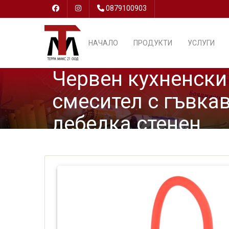
0879100903
НАЧАЛО
ПРОДУКТИ
УСЛУГИ
Червен кухненски
смесител с гъвка
лебедка стенен