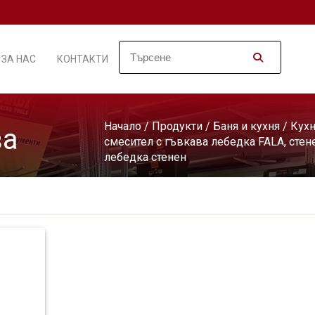
ЗА НАС
КОНТАКТИ
Начало
/
Продукти
/
Баня и кухня
/
Кух
ва
смесител с гъвкава лебедка FALA, стен
лебедка стенен