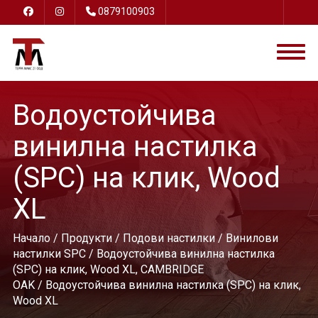
0879100903
Водоустойчива
винилнa настилка
(SPC) на клик, Wood
XL
Начало
/
Продукти
/
Подови настилки
/
Винилови
настилки SPC
/
Водоустойчива винилнa настилка
(SPC) на клик, Wood XL, CAMBRIDGE
OAK
/ Водоустойчива винилнa настилка (SPC) на клик,
Wood XL