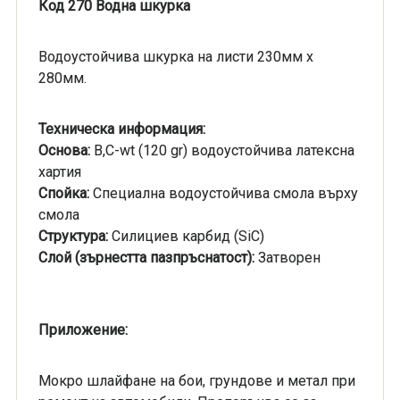
Код 270 Водна шкурка
Водоустойчива шкурка на листи 230мм x
280мм.
Техническа информация:
Основа:
B,C-wt (120 gr) водоустойчива латексна
хартия
Спойка:
Специална водоустойчива смола върху
смола
Структура:
Силициев карбид (SiC)
Слой (
зърнестта
пазпръснатост
):
Затворен
Приложение:
Мокро шлайфане на бои, грундове и метал при