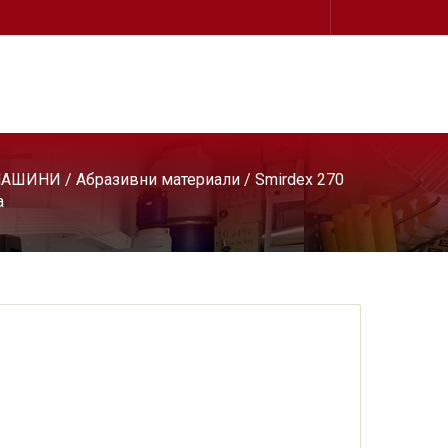
МАШИНИ
/
Абразивни материали
/
Smirdex 270
а